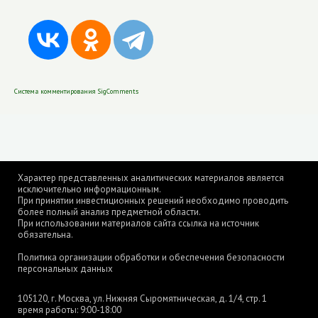
Система комментирования SigComments
Характер представленных аналитических материалов является
исключительно информационным.
При принятии инвестиционных решений необходимо проводить
более полный анализ предметной области.
При использовании материалов сайта ссылка на источник
обязательна.
Политика организации обработки и обеспечения безопасности
персональных данных
105120, г. Москва, ул. Нижняя Сыромятническая, д. 1/4, стр. 1
время работы: 9:00-18:00