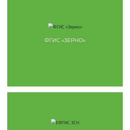
Cистема прослеживаемости зерна и продуктов его
. Осуществляет сбор информации,
переработки
связанной с рынком зерна.
Для производителей зерна и продуктов его
переработки
ФГИС «ЗЕРНО»
Для экспортеров и импортеров
Для элеваторов, трейдеров и перевозчиков
.
Система о землях сельхозназначения
Ориентирована на обеспечение пользователей
сведениями о таких землях.
Для владельцев полей