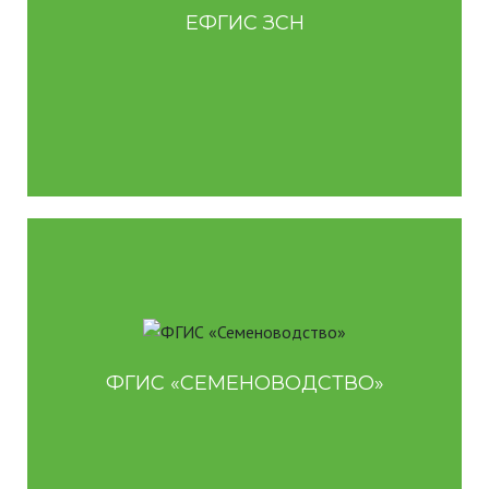
Для землепользователей
ЕФГИС ЗСН
.
Cистема в области семеноводства сельхозрастений
Предназначена для повышения качества контроля и
прослеживаемости оборота семян.
Для органов власти
Для производителей, продавцов семян
ФГИС «СЕМЕНОВОДСТВО»