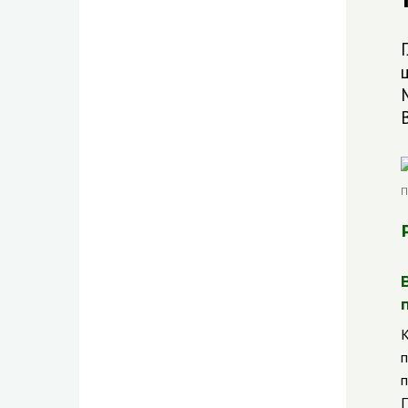
К
п
п
П