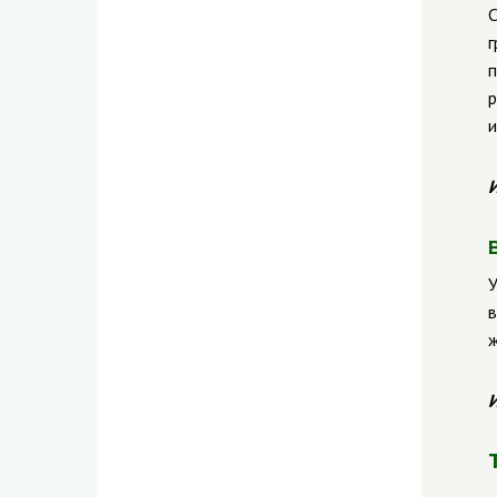
С
г
п
р
и
И
У
в
ж
И