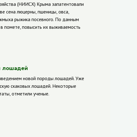
озяйства (НИИСХ) Крыма запатентовали
е сена люцерны, пшеницы, овса,
 жмыха рыжика посевного. По данным
 в помете, повысить их выживаемость
ы лошадей
выведением новой породы лошадей. Уже
йскую скаковых лошадей. Некоторые
таты, отметили ученые.