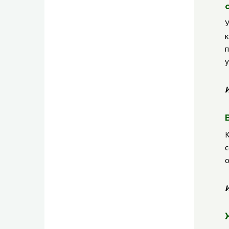
У
к
п
у
И
К
с
о
И