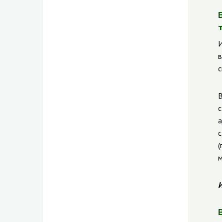
И
в
с
В
с
а
с
(
м
И