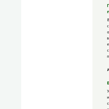
В
с
о
в
е
с
п
И
У
и
с