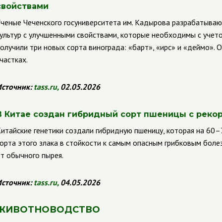
свойствами
ченые Чеченского госуниверситета им. Кадырова разрабатыва
ультур с улучшенными свойствами, которые необходимы с учет
олучили три новых сорта винограда: «барт», «ирс» и «деймо». 
частках.
сточник:
tass
.
ru
,
02.05.2026
В Китае создан гибридный сорт пшеницы с реко
итайские генетики создали гибридную пшеницу, которая на 6
орта этого злака в стойкости к самым опасным грибковым боле
т обычного пырея.
сточник:
tass
.
ru
,
04.05.2026
ЖИВОТНОВОДСТВО