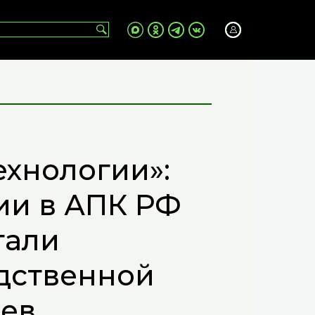
ехнологии»:
ии в АПК РФ
тали
дственной
ев