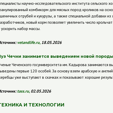
пециалисты научно-исследовательского института сельского х
ранулированный комбикорм для мясных пород кроликов на основ
шеничных отрубей и кукурузы, а также специальной добавки из
азработчиков, новый корм позволяет увеличить число крольчат
 ускорить набор массы.
сточник:
vetandlife
.
ru
,
18.05.2026
Вуз Чечни занимается выведением новой пород
ченые Чеченского госуниверситета им. Кадырова занимаются 
ыведены первые 120 особей. За основу взяли арабскую и англи
еребцы уже выступают в скачках и показывают хорошие резуль
сточник:
tass
.
ru
,
02.05.2026
ТЕХНИКА И ТЕХНОЛОГИИ