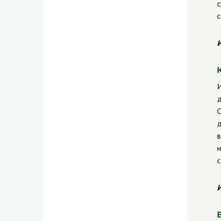
с
с
И
И
д
С
д
в
н
с
И