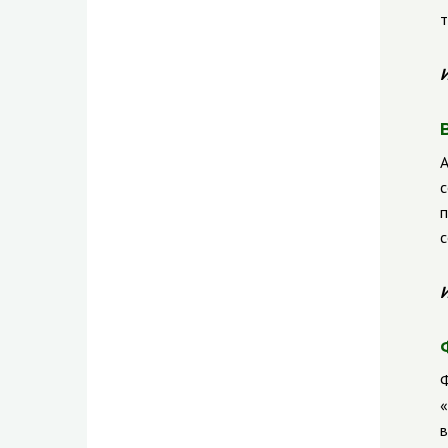
т
И
А
с
п
с
И
Ф
«
в