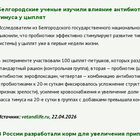
Белгородские ученые изучили влияние антибиот
тимуса у цыплят
сследователи из Белгородского государственного национально
ыяснили, что пробиотики эффективно стимулируют развитие ти
истемы) у цыплят уже в первые недели жизни.
 эксперименте участвовали 100 цыплят-петушков, которых разд
тандартный рацион (контрольная группа), вторая — пробиотик (шта
нтибиотик энрофлоксацин, четвертая — комбинацию антибиотика
 пробиотиками к 20-м суткам фиксировалось усложнение структу
признак зрелости), усиление кровоснабжения и увеличение дол
асса тимуса на 20-е сутки в группах с добавками превышала ко
сточник:
vetandlife
.
ru
,
22.04.2026
В России разработали корм для увеличения при