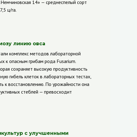
 «Немчиновская 14» — среднеспелый сорт
,5 ц/га.
иозу линию овса
тали комплекс методов лабораторной
х к опасным грибам рода Fusarium.
торая сохраняет высокую продуктивность
ную гибель клеток в лабораторных тестах,
ть к восстановлению. По урожайности она
дуктивных стеблей — превосходит
зкультур с улучшенными