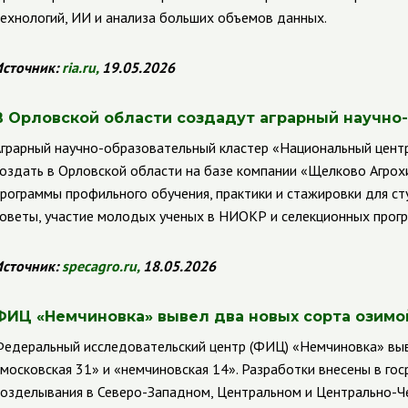
ехнологий, ИИ и анализа больших объемов данных.
сточник:
ria
.
ru
,
19.05.2026
В Орловской области создадут аграрный научно
грарный научно-образовательный кластер «Национальный центр
оздать в Орловской области на базе компании «Щелково Агрохи
рограммы профильного обучения, практики и стажировки для ст
оветы, участие молодых ученых в НИОКР и селекционных прог
сточник:
specagro.ru
,
18.05.2026
ФИЦ «Немчиновка» вывел два новых сорта озим
едеральный исследовательский центр (ФИЦ) «Немчиновка» выв
московская 31» и «немчиновская 14». Разработки внесены в го
озделывания в Северо-Западном, Центральном и Центрально-Ч