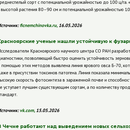
реднеспелый сорт с потенциальной урожайностью до 100 ц/га.
 высотой растения 80–90 см и потенциальной урожайностью 107
сточник:
ficnemchinovka
.
ru
,
16.05.2026
Красноярские ученые нашли устойчивую к фузар
сследователи Красноярского научного центра СО РАН разрабо
иагностики, позволяющий быстро оценить устойчивость зерновы
 помощью этих методов выявлена линия ярового овса Б-70, ко
аже в присутствии токсинов патогена. Линия показала минималь
ысокую скорость фотосинтеза в зараженной почве и способнос
е уступает лучшим существующим сортам, а по количеству про
тандарт.
сточник:
vk
.
com
,
15.05.2026
В Чечне работают над выведением новых сельхо