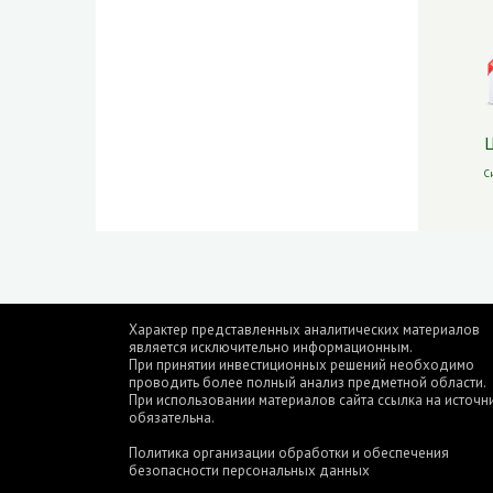
Ц
С
Характер представленных аналитических материалов
является исключительно информационным.
При принятии инвестиционных решений необходимо
проводить более полный анализ предметной области.
При использовании материалов сайта ссылка на источн
обязательна.
Политика организации обработки и обеспечения
безопасности персональных данных