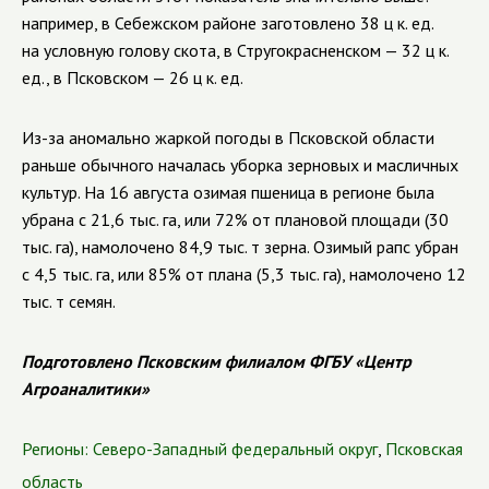
например, в Себежском районе заготовлено 38 ц к. ед.
на условную голову скота, в Стругокрасненском — 32 ц к.
ед., в Псковском — 26 ц к. ед.
Из-за
аномально жаркой погоды в Псковской области
раньше обычного началась уборка зерновых и масличных
культур. На 16 августа озимая пшеница в регионе была
убрана с 21,6 тыс. га, или 72% от плановой площади (30
тыс. га), намолочено 84,9 тыс. т зерна. Озимый рапс убран
с 4,5 тыс. га, или 85% от плана (5,3 тыс. га), намолочено 12
тыс. т семян.
Подготовлено Псковским филиалом ФГБУ «Центр
Агроаналитики»
Регионы:
Северо-Западный федеральный округ
,
Псковская
область