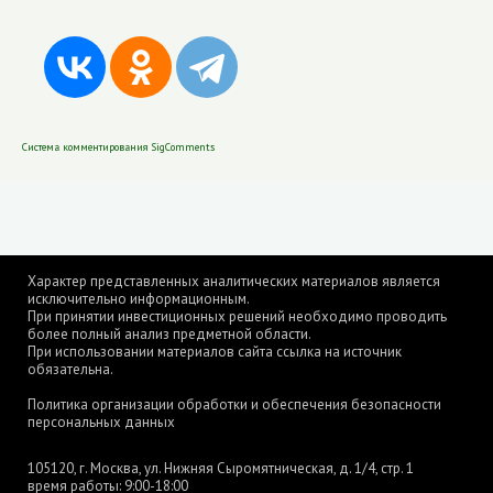
Система комментирования SigComments
Характер представленных аналитических материалов является
исключительно информационным.
При принятии инвестиционных решений необходимо проводить
более полный анализ предметной области.
При использовании материалов сайта ссылка на источник
обязательна.
Политика организации обработки и обеспечения безопасности
персональных данных
105120, г. Москва, ул. Нижняя Сыромятническая, д. 1/4, стр. 1
время работы: 9:00-18:00