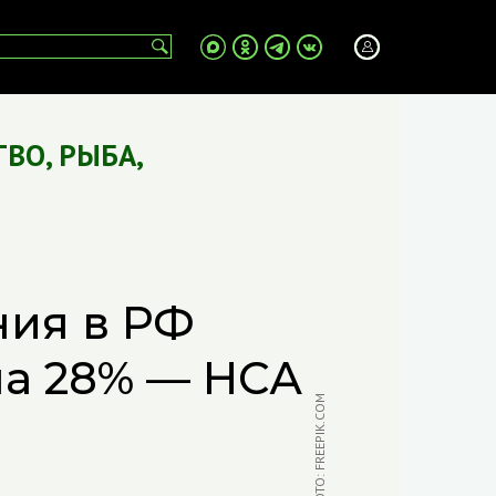
ТВО
,
РЫБА
,
ния в РФ
на 28% — НСА
ФОТО: FREEPIK.COM