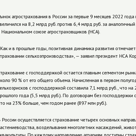
ынок агрострахования в России за первые 9 месяцев 2022 года
величился на 8,2 млрд руб. против 6,4 млрд руб. за аналогичн
 Национальном союзе агростраховщиков (НСА).
Как и в прошлые годы, позитивная динамика развития отмечает
траховании сельхозпроизводства», — заявил президент НСА Ко
трахование с господдержкой остается главным сегментом рынк
коло 90 % от его общего объема. Начисленная в первом полуго
ельхозрисков с господдержкой составила 7,1 млрд руб., что на
рошлого года (5,5 млрд руб.). По договорам без господдержки с
то на 23% больше, чем годом ранее (897 млн руб.).
 России осуществляется страхование четырех основных направ
астениеводства, возделывания многолетних насаждений, живо
квакультуры. По каждому направлению аграриям доступны стра