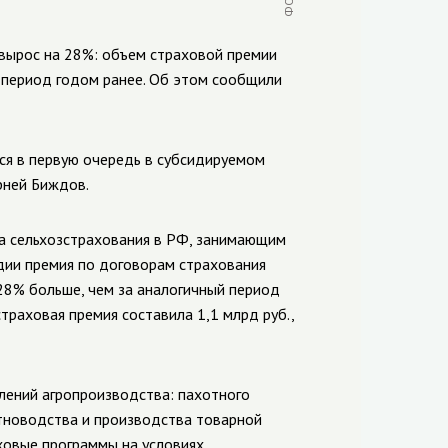
 вырос на 28%: объем страховой премии
ый период годом ранее. Об этом сообщили
ся в первую очередь в субсидируемом
рней Биждов.
а сельхозстрахования в РФ, занимающим
дии премия по договорам страхования
 28% больше, чем за аналогичный период
траховая премия составила 1,1 млрд руб.,
лений агропроизводства: пахотного
тноводства и производства товарной
ховые программы на условиях