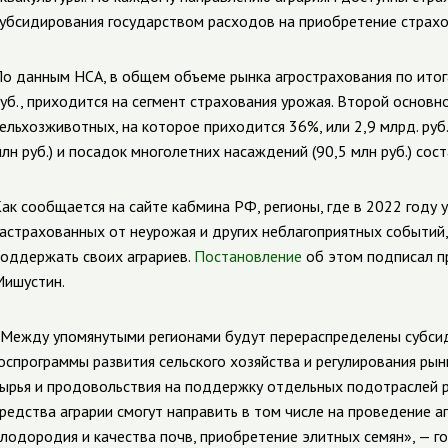
убсидирования государством расходов на приобретение страхо
о данным НСА, в общем объеме рынка агрострахования по итог
уб., приходится на сегмент страхования урожая. Второй основн
ельхозживотных, на которое приходится 36%, или 2,9 млрд. руб
лн руб.) и посадок многолетних насаждений (90,5 млн руб.) сос
ак сообщается на сайте кабмина РФ, регионы, где в 2022 году 
астрахованных от неурожая и других неблагоприятных событий
оддержать своих аграриев.
Постановление
об этом подписал п
ишустин.
Между упомянутыми регионами будут перераспределены субсид
оспрограммы развития сельского хозяйства и регулирования рын
ырья и продовольствия на поддержку отдельных подотраслей 
редства аграрии смогут направить в том числе на проведение 
лодородия и качества почв, приобретение элитных семян», — г