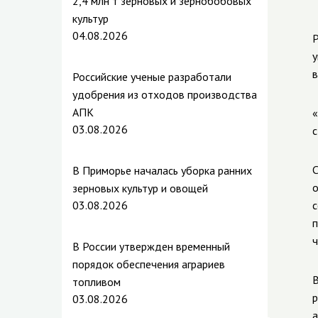
2,4 млн т зерновых и зернобобовых
культур
04.08.2026
Р
у
в
Российские ученые разработали
удобрения из отходов производства
АПК
«
03.08.2026
с
С
В Приморье началась уборка ранних
о
зерновых культур и овощей
03.08.2026
с
п
ч
В России утвержден временный
порядок обеспечения аграриев
В
топливом
р
03.08.2026
а