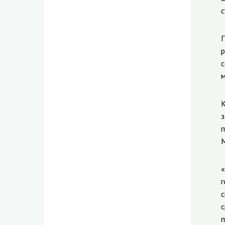
с
П
р
с
м
К
з
п
М
«
г
с
с
п