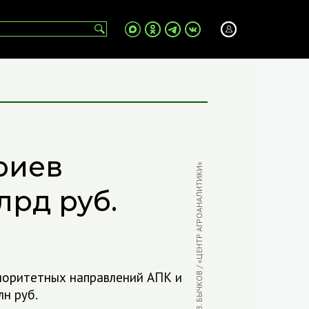
риев
ФОТО: В. БЫЧКОВ / «ЦЕНТР АГРОАНАЛИТИКИ»
лрд руб.
иоритетных направлений АПК и
н руб.