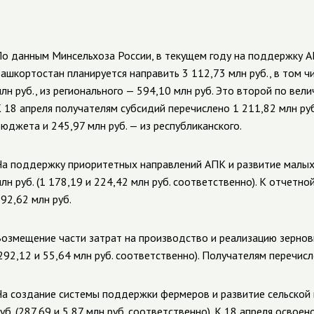
о данным Минсельхоза России, в текущем году на поддержку А
ашкортостан планируется направить 3 112,73 млн руб., в том 
лн руб., из регионального — 594,10 млн руб. Это второй по ве
 18 апреля получателям субсидий перечислено
1 211,82
млн ру
бюджета и
245,97
млн руб. — из республиканского.
а поддержку приоритетных направлений АПК и развитие малых
лн руб. (1 178,19 и 224,42 млн руб. соответственно).
К отчетной
692,62
млн руб.
озмещение части затрат на производство и реализацию зерновы
292,12 и 55,64 млн руб. соответственно).
Получателям перечис
а создание системы поддержки фермеров и развитие сельской
уб. (287,69 и 5,87 млн руб. соответственно).
К 18 апреля освоен