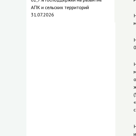
АПК и сельских территорий
31.07.2026
Н
м
Н
0
Н
м
о
ж
(
«
с
Н
и