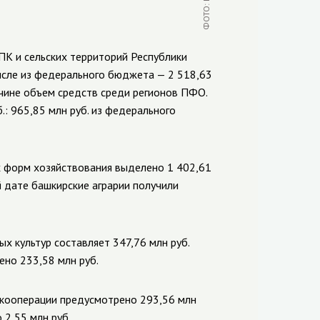
ПК и сельских территорий Республики
числе из федерального бюджета — 2 518,63
личине объем средств среди регионов ПФО.
б.:
965,85
млн руб. из федерального
 форм хозяйствования выделено 1 402,61
 дате башкирские аграрии получили
х культур составляет 347,76 млн руб.
лено
233,58
млн руб.
 кооперации предусмотрено 293,56 млн
о
2,55
млн руб.