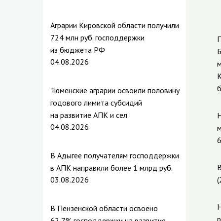
Аграрии Кировской области получили
724 млн руб. господдержки
П
из бюджета РФ
Б
04.08.2026
м
К
Тюменские аграрии освоили половину
годового лимита субсидий
на развитие АПК и сел
Н
04.08.2026
м
В Адыгее получателям господдержки
В
в АПК направили более 1 млрд руб.
03.08.2026
(
Н
В Пензенской области освоено
р
62,7% господдержки на развитие