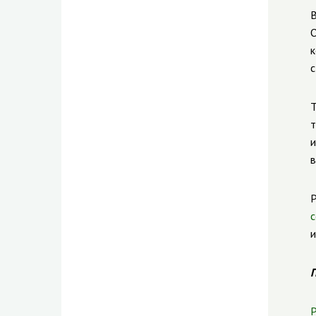
В
О
к
с
Т
т
и
в
Р
с
и
П
Р