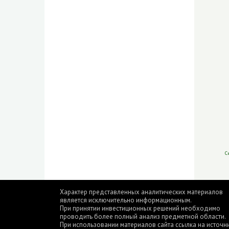
С
Характер представленных аналитических материалов
является исключительно информационным.
При принятии инвестиционных решений необходимо
проводить более полный анализ предметной области.
При использовании материалов сайта ссылка на источн