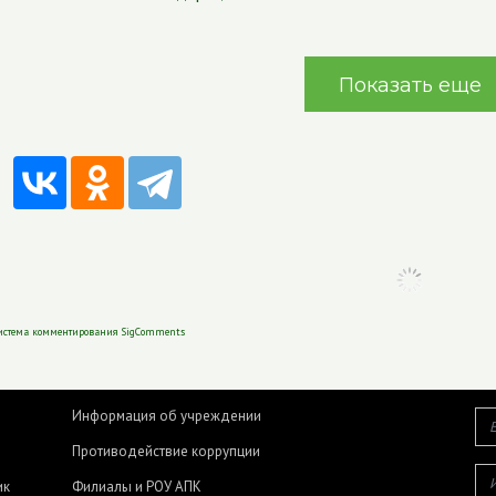
Показать еще
истема комментирования SigComments
Информация об учреждении
Противодействие коррупции
ик
Филиалы и РОУ АПК