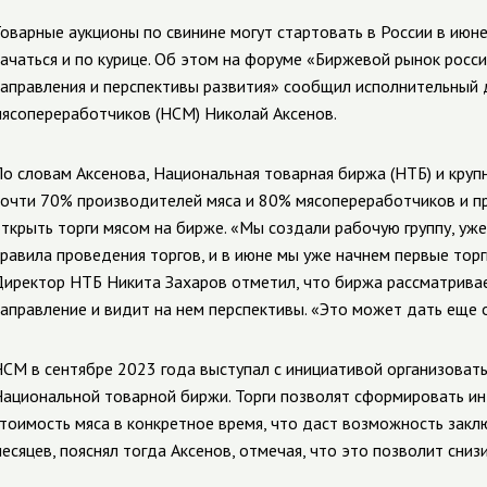
оварные аукционы по свинине могут стартовать в России в июне
ачаться и по курице. Об этом на форуме «Биржевой рынок росс
аправления и перспективы развития» сообщил исполнительный
ясопереработчиков (НСМ) Николай Аксенов.
о словам Аксенова, Национальная товарная биржа (НТБ) и круп
очти 70% производителей мяса и 80% мясопереработчиков и п
ткрыть торги мясом на бирже. «Мы создали рабочую группу, уж
равила проведения торгов, и в июне мы уже начнем первые торги
иректор НТБ Никита Захаров отметил, что биржа рассматривае
аправление и видит на нем перспективы. «Это может дать еще 
СМ в сентябре 2023 года выступал с инициативой организоват
ациональной товарной биржи. Торги позволят сформировать и
тоимость мяса в конкретное время, что даст возможность заклю
есяцев, пояснял тогда Аксенов, отмечая, что это позволит сниз