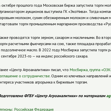
 октябре прошлого года Московская биржа запустила торги мо
рганизатором аукционов выступила ГК «ЭкоНива». Тогда компа
оровьим молоком, сухим обезжиренным молоком и сливочным ма
тартовали торги промышленным маргарином производства «Рус
акже проводятся торги зерном, сахаром и масличными. Во втор
орги расчетными фьючерсами на сою, также площадка прораба
 подсолнечное масло. В 2022 году Мосбиржа запустила торги 
 сентябре 2023-го — на индекс российского сахара.
анее «Центр Агроаналитики» писал, что
Мосбиржа, группа «ОЗК
оглашение о сотрудничестве
. Одним из ключевых направлений 
нтереса участников агрорынка к биржевым торгам.
одготовлено ФГБУ «Центр Агроаналитики» по материалам
ag
егионы:
Российская Федерация