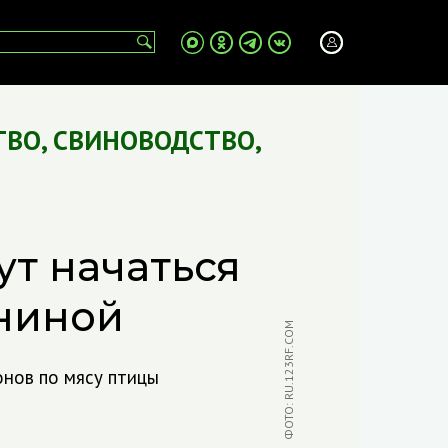
ТВО
,
СВИНОВОДСТВО
,
ут начаться
ниной
ФОТО: RU.123RF.COM
онов по мясу птицы