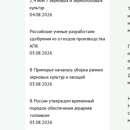
2,4 млн т зерновых и зернобобовых
культур
Т
04.08.2026
н
н
м
Российские ученые разработали
удобрения из отходов производства
АПК
П
03.08.2026
п
о
п
В Приморье началась уборка ранних
Д
зерновых культур и овощей
н
03.08.2026
Н
В России утвержден временный
Н
порядок обеспечения аграриев
с
топливом
м
03.08.2026