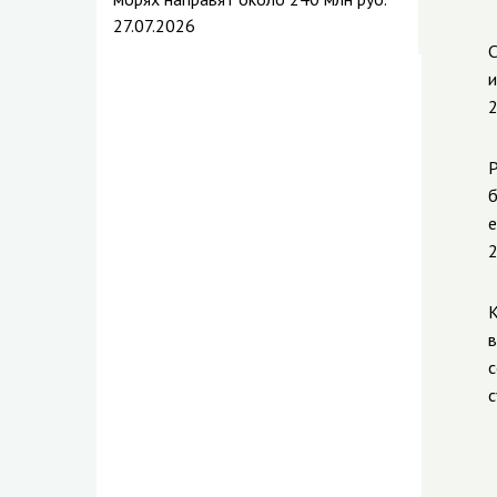
27.07.2026
С
и
2
Р
б
е
2
К
в
с
с