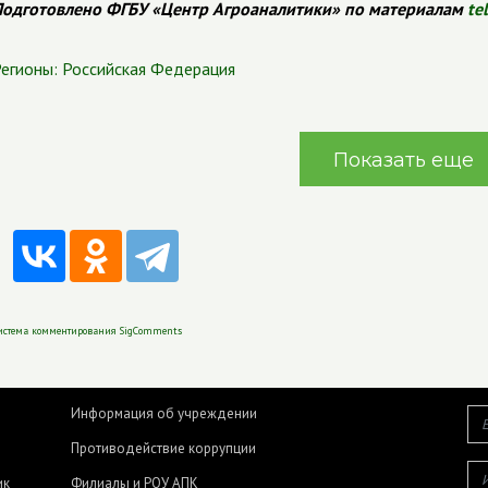
одготовлено ФГБУ «Центр Агроаналитики» по материалам
te
егионы:
Российская Федерация
Показать еще
истема комментирования SigComments
Информация об учреждении
Противодействие коррупции
ик
Филиалы и РОУ АПК