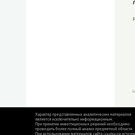
П
Р
С
Характер представленных аналитических материалов
является исключительно информационным.
При принятии инвестиционных решений необходимо
проводить более полный анализ предметной области.
При использовании материалов сайта ссылка на источн