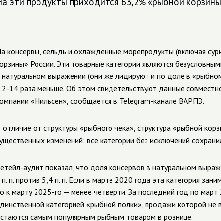
На эти продукты приходится 63,2% «рыбной корзины
а консервы, сельдь и охлажденные морепродукты (включая сур
орзины» России. Эти товарные категории являются безусловны
 натуральном выражении (они же лидируют и по доле в «рыбном
 2-14 раза меньше. Об этом свидетельствуют данные совместн
омпании «Нильсен», сообщается в
Telegram
-канале ВАРПЭ.
 отличие от структуры «рыбного чека», структура «рыбной корз
ущественных изменений: все категории без исключений сохранил
етейл-аудит показал, что доля консервов в натуральном выраж
 п. п. против 5,4 п. п. Если в марте 2020 года эта категория за
о к марту 2025-го — менее четверти. За последний год по март
динственной категорией «рыбной полки», продажи которой не вы
стаются самым популярным рыбным товаром в рознице.