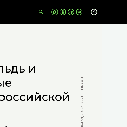
льдь и
ые
ФОТО: AZERBAIJAN_STOCKERS / FREEPIK.COM
российской