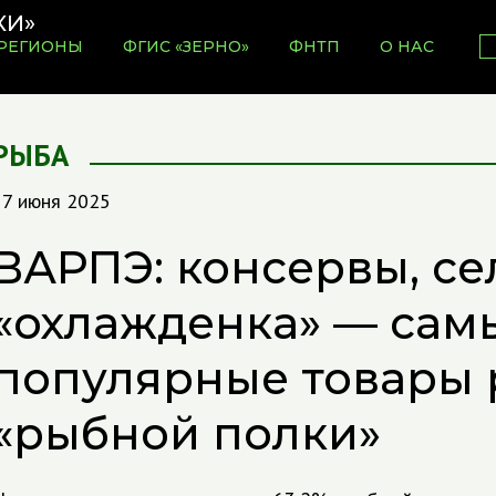
РЕГИОНЫ
ФГИС «ЗЕРНО»
ФНТП
О НАС
РЫБА
17 июня 2025
ВАРПЭ: консервы, се
«охлажденка» — сам
популярные товары 
«рыбной полки»