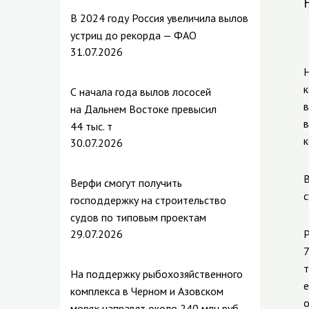
В 2024 году Россия увеличила вылов
устриц до рекорда — ФАО
31.07.2026
Н
к
С начала года вылов лососей
в
на Дальнем Востоке превысил
в
44 тыс. т
к
30.07.2026
В
Верфи смогут получить
с
господдержку на строительство
судов по типовым проектам
29.07.2026
Р
7
т
На поддержку рыбохозяйственного
е
комплекса в Черном и Азовском
о
морях направят около 240 млн руб.