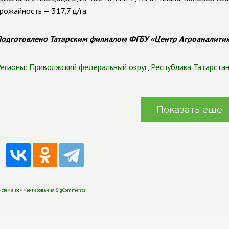
рожайность — 317,7 ц/га.
одготовлено Татарским филиалом ФГБУ «Центр Агроаналити
егионы:
Приволжский федеральный округ
,
Республика Татарста
Показать еще
истема комментирования SigComments