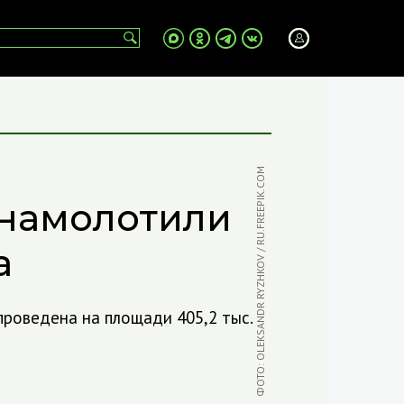
ФОТО: OLEKSANDR RYZHKOV / RU.FREEPIK.COM
 намолотили
а
проведена на площади 405,2 тыс.