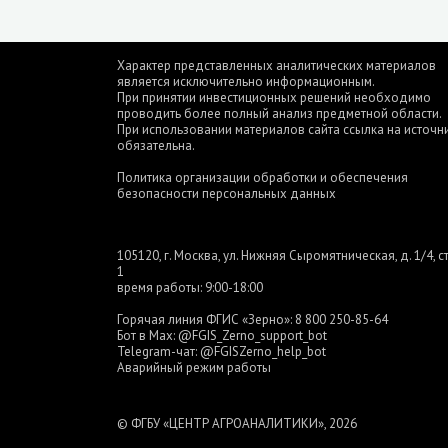
Характер представленных аналитических материалов
является исключительно информационным.
При принятии инвестиционных решений необходимо
проводить более полный анализ предметной области.
При использовании материалов сайта ссылка на источн
обязательна.
Политика организации обработки и обеспечения
безопасности персональных данных
105120, г. Москва, ул. Нижняя Сыромятническая, д. 1/4, ст
1
время работы: 9:00-18:00
Горячая линия ФГИС «Зерно»:
8 800 250-85-64
Бот в Max:
@FGIS_Zerno_support_bot
Telegram-чат:
@FGISZerno_help_bot
Аварийный режим работы
© ФГБУ «ЦЕНТР АГРОАНАЛИТИКИ», 2026