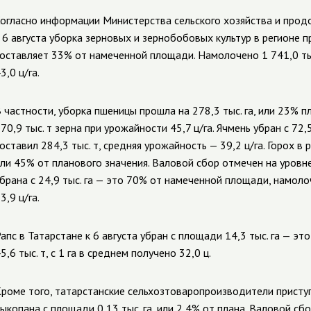
огласно информации Министерства сельского хозяйства и продо
 6 августа уборка зерновых и зернобобовых культур в регионе пр
оставляет 33% от намеченной площади. Намолочено 1 741,0 ты
3,0 ц/га.
 частности, уборка пшеницы прошла на 278,3 тыс. га, или 23% 
70,9 тыс. т зерна при урожайности 45,7 ц/га. Ячмень убран с 72
оставил 284,3 тыс. т, средняя урожайность — 39,2 ц/га. Горох в 
ли 45% от планового значения. Валовой сбор отмечен на уровне 
брана с 24,9 тыс. га — это 70% от намеченной площади, намоло
3,9 ц/га.
апс в Татарстане к 6 августа убран с площади 14,3 тыс. га — эт
5,6 тыс. т, с 1 га в среднем получено 32,0 ц.
роме того, татарстанские сельхозтоваропроизводители приступ
ыкопана с площади 0,13 тыс. га, или 2,4% от плана. Валовой сбо