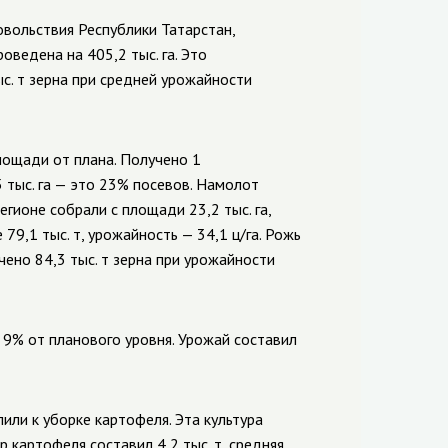
вольствия Республики Татарстан,
оведена на 405,2 тыс. га. Это
с. т зерна при средней урожайности
площади от плана. Получено 1
,5 тыс. га — это 23% посевов. Намолот
регионе собрали с площади 23,2 тыс. га,
79,1 тыс. т, урожайность — 34,1 ц/га. Рожь
чено 84,3 тыс. т зерна при урожайности
о 9% от планового уровня. Урожай составил
или к уборке картофеля. Эта культура
р картофеля составил 4,2 тыс. т, средняя