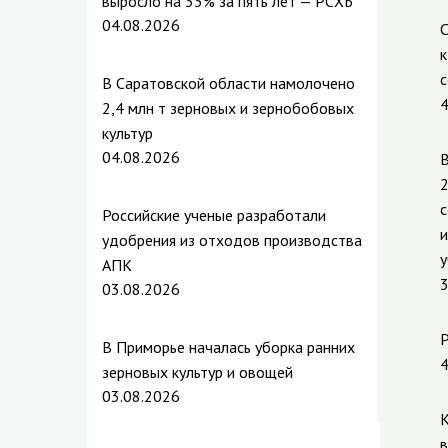
выросло на 33% за пять лет — РСХБ
04.08.2026
С
к
с
В Саратовской области намолочено
4
2,4 млн т зерновых и зернобобовых
культур
04.08.2026
В
2
с
Российские ученые разработали
и
удобрения из отходов производства
у
АПК
3
03.08.2026
Р
В Приморье началась уборка ранних
4
зерновых культур и овощей
03.08.2026
К
в