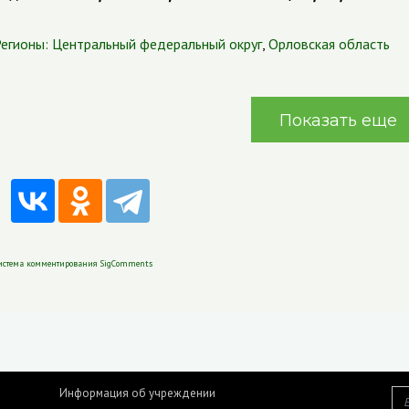
егионы:
Центральный федеральный округ
,
Орловская область
Показать еще
истема комментирования SigComments
Информация об учреждении