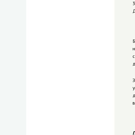
3
Д
Б
н
с
д
З
у
д
в
П