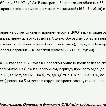
60,44 и 681,97 руб./кг. В лидерах —
Белгородская область с 331,
ороже всего данные виды мяса в Московской (468,43 руб./кг) и Я
аранина остается самым дорогим мясом в ЦФО, так как овцево
аправлением животноводства. Однако Орловская область зани
тоимости баранины (кроме бескостного мяса), впереди — Белгоро
орогая баранина — в Тверской области (1 211, 40 руб./кг).
а 1-й квартал 2026 года в Орловской области производство ско
величилось на 6,7% к аналогичному периоду прошлого года, до 99
о 78,0 тыс. т, птицы — на 6,1%, до 9,6 тыс. т, КРС — на 1,0%, д
есе) регион на 3-м месте в округе, по производству свиней — на 
одготовлено Орловским филиалом ФГБУ «Центр Агроаналити