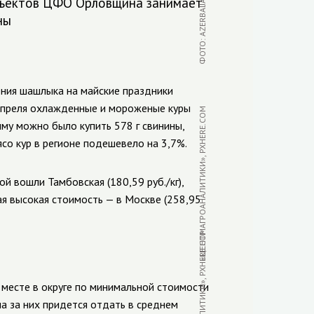
убъектов ЦФО Орловщина занимает
ны
ния шашлыка на майские праздники
 апреля охлажденные и мороженые куры
«ЦЕНТР АГРОАНАЛИТИКИ», PXHERE.COM
умму можно было купить 578 г свинины,
ясо кур в регионе подешевело на 3,7%.
 вошли Тамбовская (180,59 руб./кг),
амая высокая стоимость — в Москве (258,95
«ЦЕНТР АГРОАНАЛИТИКИ», PXHERE.COM
 месте в округе по минимальной стоимости
на за них придется отдать в среднем