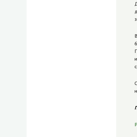
Д
д
з
В
6
П
и
с
С
н
П
Р