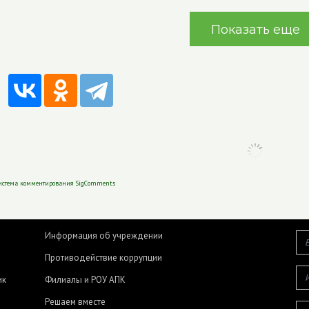
Показать еще
истема комментирования SigComments
Информация об учреждении
Противодействие коррупции
ик
Филиалы и РОУ АПК
Решаем вместе