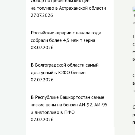
Обзор потребительских цен
на топливо в Астраханской области
27.07.2026
Российские аграрии с начала года
П
собрали более 4,5 млн т зерна
с
08.07.2026
м
в
В Волгоградской области самый
доступный в ЮФО бензин
С
02.07.2026
в
з
В Республике Башкортостан самые
низкие цены на бензин АИ-92, АИ-95
С
и дизтопливо в ПФО
р
02.07.2026
п