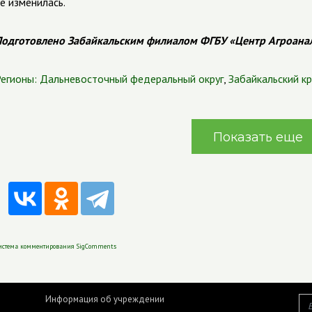
е изменилась.
одготовлено Забайкальским филиалом ФГБУ «Центр Агроана
егионы:
Дальневосточный федеральный округ
,
Забайкальский к
Показать еще
истема комментирования SigComments
Информация об учреждении