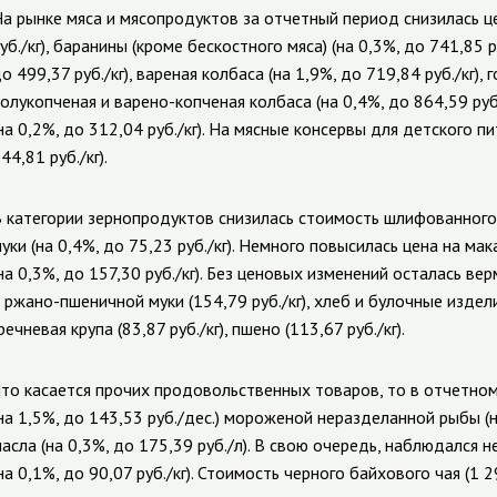
а рынке мяса и мясопродуктов за отчетный период снизилась це
уб./кг), баранины (кроме бескостного мяса) (на 0,3%, до 741,85 
о 499,37 руб./кг), вареная колбаса (на 1,9%, до 719,84 руб./кг), г
олукопченая и варено-копченая колбаса (на 0,4%, до 864,59 ру
на 0,2%, до 312,04 руб./кг). На мясные консервы для детского 
44,81 руб./кг).
 категории зернопродуктов снизилась стоимость шлифованного р
уки (на 0,4%, до 75,23 руб./кг). Немного повысилась цена на м
на 0,3%, до 157,30 руб./кг). Без ценовых изменений осталась вер
 ржано-пшеничной муки (154,79 руб./кг), хлеб и булочные издели
речневая крупа (83,87 руб./кг), пшено (113,67 руб./кг).
то касается прочих продовольственных товаров, то в отчетном
на 1,5%, до 143,53 руб./дес.) мороженой неразделанной рыбы (н
асла (на 0,3%, до 175,39 руб./л). В свою очередь, наблюдался 
на 0,1%, до 90,07 руб./кг). Стоимость черного байхового чая (1 29