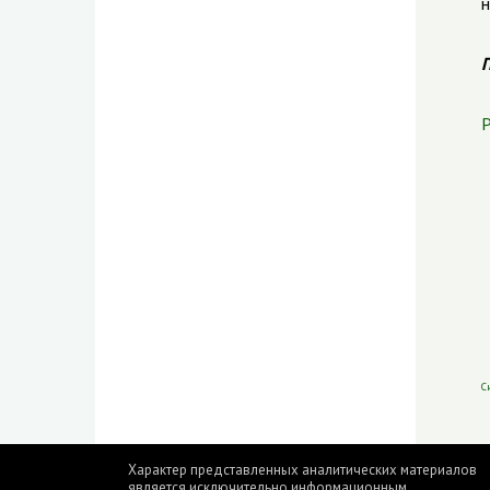
н
П
Р
С
Характер представленных аналитических материалов
является исключительно информационным.