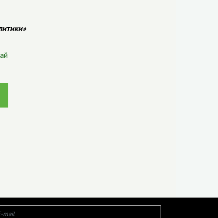
литики»
рай