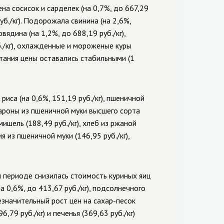
на сосисок и сарделек (на 0,7%, до 667,29
руб./кг). Подорожала свинина (на 2,6%,
овядина (на 1,2%, до 688,19 руб./кг),
б./кг), охлажденные и мороженые куры
питания цены оставались стабильными (1
иса (на 0,6%, 151,19 руб./кг), пшеничной
акароны из пшеничной муки высшего сорта
мишель (188,49 руб./кг), хлеб из ржаной
я из пшеничной муки (146,95 руб./кг),
 периоде снизилась стоимость куриных яиц
а 0,6%, до 413,67 руб./кг), подсолнечного
незначительный рост цен на сахар-песок
6,79 руб./кг) и печенья (369,63 руб./кг)