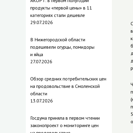
АКОРТ: в первом полугодии
продукты «первой цены» в 11
категориях стали дешевле
29.07.2026
С
в
к
В Нижегородской области
б
подешевели огурцы, помидоры
д
и яйца
д
27.07.2026
р
Обзор средних потребительских цен
Ч
на продовольствие в Смоленской
п
области
(
13.07.2026
п
5
Госдума приняла в первом чтении
о
законопроект о мониторинге цен
на продовольствие