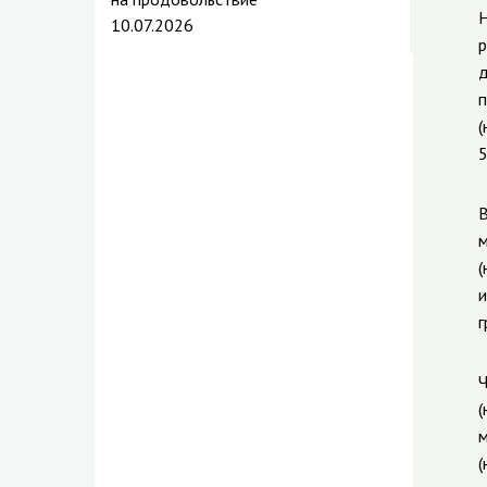
Н
10.07.2026
р
д
п
(
5
В
м
(
и
г
Ч
(
м
(