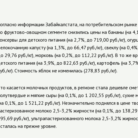
огласно информации Забайкалстата, на потребительском рынке З
о фруктово-овощном сегменте снизились цены на бананы (на 4,1
онсервы для детского питания (на 2,7%, до 719,00 руб./кг), огурц
елокочанную капусту (на 1,3%, до 66,47 руб./кг), свеклу (на 0,4%
о 29,76 руб./кг), морковь (на 0,2%, до 112,22 руб./кг). В то ж
етского питания (на 3,9%, до 822,63 руб./кг), картофель (на 3,7%,
уб./кг). Стоимость яблок не изменилась (278,83 руб./кг).
то касается молочных продуктов, в регионе стала дешевле смета
олутвердые и мягкие сыры (на 0,1%, до 1 202,55 руб./кг), сухие
на 0,1%, до 1 521,22 руб./кг). Незначительно поднялся в цене тво
астеризованное молоко 2,5-3,2% жирности (на 0,1%, до 138,29 р
95,69 руб./кг), ультрапастеризованного молока 2,5-3,2% жирности
сталась на прежне уровне.