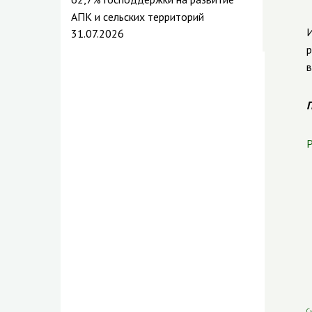
АПК и сельских территорий
И
31.07.2026
р
в
П
Р
С