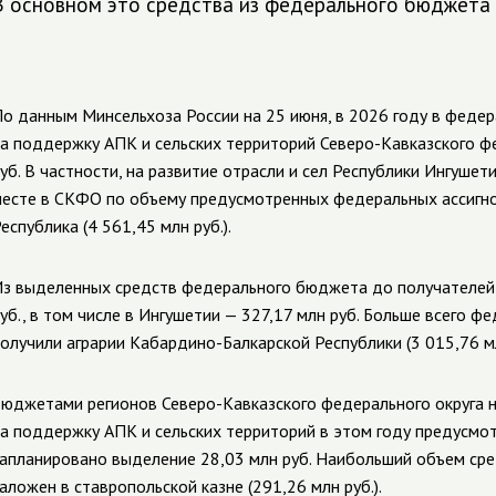
В основном это средства из федерального бюджета —
о данным Минсельхоза России на 25 июня, в 2026 году в фед
а поддержку АПК и сельских территорий Северо-Кавказского фе
уб. В частности, на развитие отрасли и сел Республики Ингушет
есте в СКФО по объему предусмотренных федеральных ассигн
еспублика (4 561,45 млн руб.).
з выделенных средств федерального бюджета до получателей 
уб., в том числе в Ингушетии — 327,17 млн руб. Больше всего ф
олучили аграрии Кабардино-Балкарской Республики (3 015,76 мл
юджетами регионов Северо-Кавказского федерального округа н
а поддержку АПК и сельских территорий в этом году предусмот
апланировано выделение 28,03 млн руб. Наибольший объем сре
аложен в ставропольской казне (291,26 млн руб.).