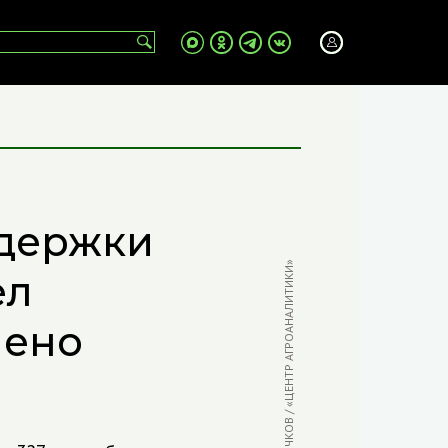
ддержки
ФОТО: В. БЫЧКОВ / «ЦЕНТР АГРОАНАЛИТИКИ»
ел
лено