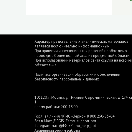
Характер представленных аналитических материалов
является исключительно информационным.
При принятии инвестиционных решений необходимо
проводить более полный анализ предметной области.
При использовании материалов сайта ссылка на источн
обязательна.
Политика организации обработки и обеспечения
безопасности персональных данных
105120, г. Москва, ул. Нижняя Сыромятническая, д. 1/4, ст
1
время работы: 9:00-18:00
Горячая линия ФГИС «Зерно»:
8 800 250-85-64
Бот в Max:
@FGIS_Zerno_support_bot
Telegram-чат:
@FGISZerno_help_bot
Аварийный режим работы