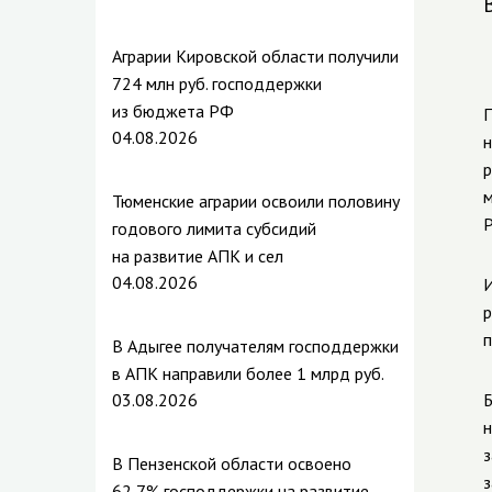
Аграрии Кировской области получили
724 млн руб. господдержки
из бюджета РФ
П
04.08.2026
н
р
м
Тюменские аграрии освоили половину
Р
годового лимита субсидий
на развитие АПК и сел
04.08.2026
И
р
п
В Адыгее получателям господдержки
в АПК направили более 1 млрд руб.
03.08.2026
Б
н
з
В Пензенской области освоено
з
62,7% господдержки на развитие