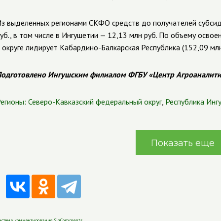
з выделенных регионами СКФО средств до получателей субсид
уб., в том числе в Ингушетии — 12,13 млн руб. По объему осво
 округе лидирует Кабардино-Балкарская Республика (152,09 млн 
одготовлено Ингушским филиалом ФГБУ «Центр Агроаналит
егионы:
Северо-Кавказский федеральный округ
,
Республика Инг
Показать еще
истема комментирования SigComments