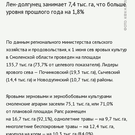
ФОТО: КФХ Н.В. ЗУБАРЕВА
Лен-долгунец занимает 7,4 тыс. га, что больше
уровня прошлого года на 1,8%
По данным регионального министерства сельского
хозяйства и продовольствия, к 1 июня сев яровых культур
в Смоленской области проведен на площади
135,7 тыс. га (73,7% от целевого показателя). Лидеры
ярового сева — Починковский (19,3 тыс. га), Сычевский
(14,4 тыс. га) и Новодугинский (10,7 тыс. га) районы.
Яровыми зерновыми и зернобобовыми культурами
смоленские аграрии засеяли 75,1 тыс. га, или 71,0%
от плановой площади. Рапс размещен
на 16,7 тыс. га (92,1%), однолетние травы — на 9,7 тыс. га,
многолетние беспокровные травы — на 12,4 тыс. га,
кукуруза на корм — на 10,3 тыс. га (84,0%).