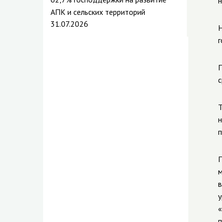
н
АПК и сельских территорий
31.07.2026
Н
г
П
с
Т
н
п
П
м
в
у
«
п