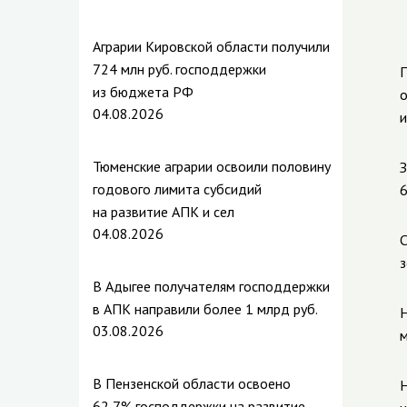
Аграрии Кировской области получили
724 млн руб. господдержки
П
из бюджета РФ
о
04.08.2026
и
Тюменские аграрии освоили половину
З
годового лимита субсидий
6
на развитие АПК и сел
04.08.2026
С
з
В Адыгее получателям господдержки
в АПК направили более 1 млрд руб.
Н
03.08.2026
м
В Пензенской области освоено
Н
62,7% господдержки на развитие