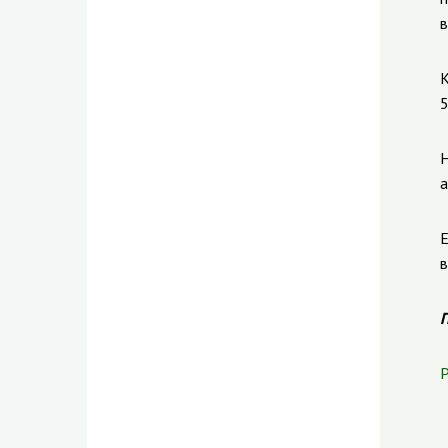
в
К
5
Н
а
Е
в
П
Р