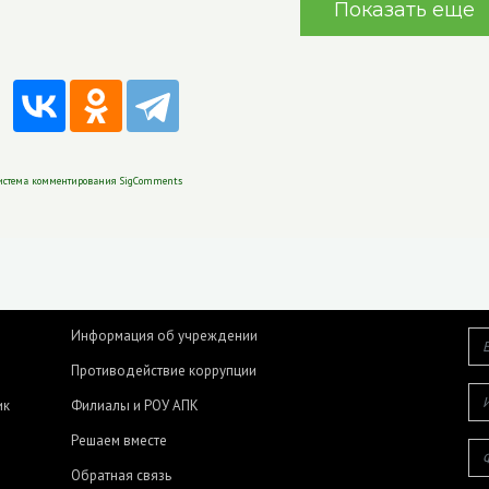
Показать еще
истема комментирования SigComments
Информация об учреждении
Противодействие коррупции
ик
Филиалы и РОУ АПК
Решаем вместе
Обратная связь