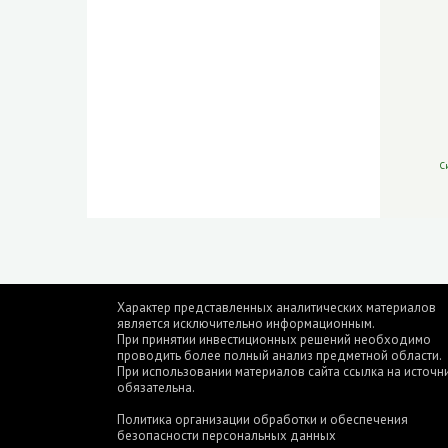
С
Характер представленных аналитических материалов
является исключительно информационным.
При принятии инвестиционных решений необходимо
проводить более полный анализ предметной области.
При использовании материалов сайта ссылка на источн
обязательна.
Политика организации обработки и обеспечения
безопасности персональных данных