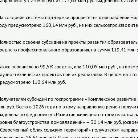
аправлено 95,24 млн руб. из 173,65 млн руб. выделенных ассигн
а создание системы поддержки приоритетных направлений мало
оду предусмотрено 160,14 млн руб., из них сельхозпроизводите
олностью освоена субсидия
на проекты развития образовател
реднего профессионального образования,
на сумму 119,41 млн 
акже перечислено 99,5% средств, или 110,05 млн руб., на воз
аучно-технических проектов при их реализации.
В целом на это
редусмотрено
110,64 млн руб.
олучателям субсидий по госпрограмме «Комплексное развитие 
лн руб. Всего в 2026 году по этому направлению регион получит
ыделена по федпроекту «Развитие жилищного строительства на
ровня благоустройства домовладений» — 30,14 млн руб. (освоен
Современный облик сельских территорий» получателям направят
еречислено 16,61 млн руб. Плюс к этому на реализацию проект