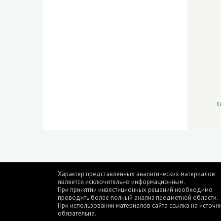
С
Характер представленных аналитических материалов
является исключительно информационным.
При принятии инвестиционных решений необходимо
проводить более полный анализ предметной области.
При использовании материалов сайта ссылка на источн
обязательна.