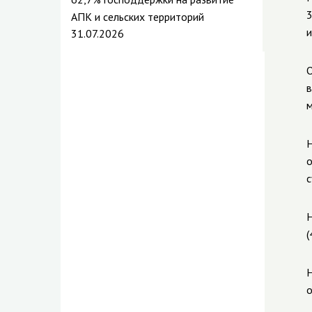
3
АПК и сельских территорий
и
31.07.2026
О
в
м
Н
о
с
Н
(
Н
о