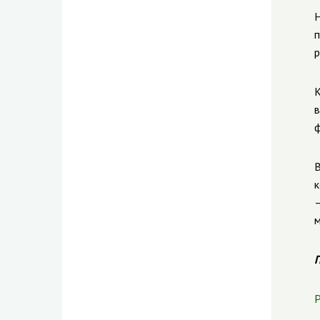
Н
п
р
К
в
ф
В
к
—
м
П
Р