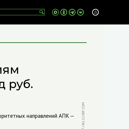
иям
д руб.
ФОТО: ANDREII77 / RU.123RF.COM
оритетных направлений АПК —