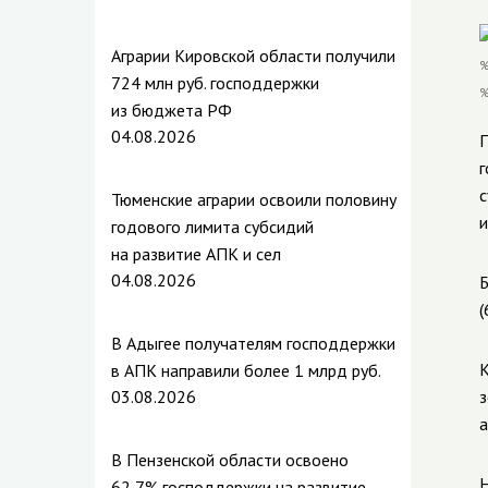
Аграрии Кировской области получили
724 млн руб. господдержки
из бюджета РФ
04.08.2026
П
г
с
Тюменские аграрии освоили половину
и
годового лимита субсидий
на развитие АПК и сел
04.08.2026
Б
(
В Адыгее получателям господдержки
К
в АПК направили более 1 млрд руб.
03.08.2026
з
а
В Пензенской области освоено
Н
62,7% господдержки на развитие