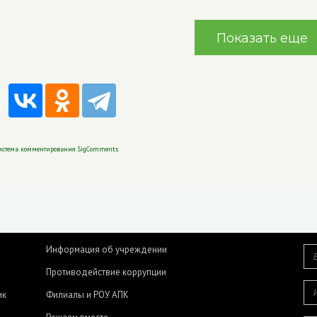
Показать еще
истема комментирования SigComments
Информация об учреждении
Противодействие коррупции
ик
Филиалы и РОУ АПК