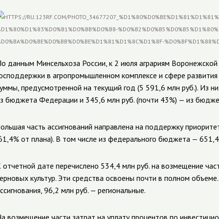
о данным Минсельхоза России, к 2 июля аграриям Воронежской 
осподдержки в агропромышленном комплексе и сфере развития 
уммы, предусмотренной на текущий год (5 591,6 млн руб.). Из ни
з бюджета Федерации и 345,6 млн руб. (почти 43%) — из бюдже
ольшая часть ассигнований направлена на поддержку приорите
61,4% от плана). В том числе из федерального бюджета — 651,4 
 отчетной дате перечислено 534,4 млн руб. на возмещение час
ерновых культур. Эти средства освоены почти в полном объеме.
ссигнования, 96,2 млн руб. — региональные.
а возмещение части затрат на уплату процентов по инвестиц