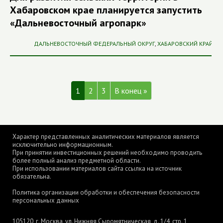
Хабаровском крае планируется запустить
«Дальневосточный агропарк»
ДАЛЬНЕВОСТОЧНЫЙ ФЕДЕРАЛЬНЫЙ ОКРУГ
,
ХАБАРОВСКИЙ КРАЙ
1
2
3
В конец »
Характер представленных аналитических материалов является
исключительно информационным.
При принятии инвестиционных решений необходимо проводить
более полный анализ предметной области.
При использовании материалов сайта ссылка на источник
обязательна.
Политика организации обработки и обеспечения безопасности
персональных данных
105120, г. Москва, ул. Нижняя Сыромятническая, д. 1/4, стр. 1