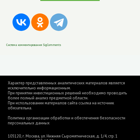
Система комментирования SigComments
Характер представленных аналитических материалов является
исключительно информационным.
При принятии инвестиционных решений необходимо проводить
более полный анализ предметной области.
При использовании материалов сайта ссылка на источник
обязательна.
Политика организации обработки и обеспечения безопасности
персональных данных
105120, г. Москва, ул. Нижняя Сыромятническая, д. 1/4, стр. 1