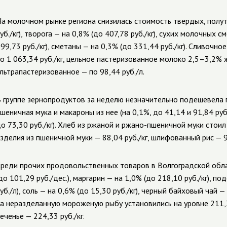
а молочном рынке региона снизилась стоимость твердых, полут
уб./кг), творога — на 0,8% (до 407,78 руб./кг), сухих молочных 
99,73 руб./кг), сметаны — на 0,3% (до 331,44 руб./кг). Сливоч
о 1 063,34 руб./кг, цельное пастеризованное молоко 2,5–3,2% ж
льтрапастеризованное — по 98,44 руб./л.
 группе зернопродуктов за неделю незначительно подешевела гре
шеничная мука и макароны из нее (на 0,1%, до 41,14 и 91,84 руб
о 73,30 руб./кг). Хлеб из ржаной и ржано-пшеничной муки стоил 
зделия из пшеничной муки — 88,04 руб./кг, шлифованный рис — 97,
реди прочих продовольственных товаров в Волгоградской обла
до 101,29 руб./дес.), маргарин — на 1,0% (до 218,10 руб./кг), п
уб./л), соль — на 0,6% (до 15,30 руб./кг), черный байховый чай —
а неразделанную мороженую рыбу установились на уровне 211,31 
еченье — 224,33 руб./кг.