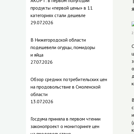
АКОРТ: в первом полугодии
продукты «первой цены» в 11
категориях стали дешевле
29.07.2026
В Нижегородской области
С
подешевели огурцы, помидоры
ц
и яйца
з
27.07.2026
о
д
Обзор средних потребительских цен
к
на продовольствие в Смоленской
области
В
13.07.2026
с
и
Госдума приняла в первом чтении
(
законопроект о мониторинге цен
к
на продовольствие