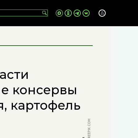
асти
е консервы
я, картофель