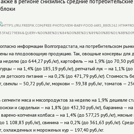
Также в регионе снизились средние потребительские 
яблоки
огласно информации Волгоградстата, на потребительском рынке
ены на плодоовощную продукцию. Так, овощные консервы для д
а неделю (до 644,27 руб./кг), картофель — на 1,9% (до 70,30 руб./
гурцы — на 1,4% (до 185,19 руб./кг), репчатый лук — на 1,1% (до
ля детского питания — на 0,2% (до 471,79 руб./кг). Стоимость 
г, свеклы — 50,72 руб./кг, моркови — 39,38 руб./кг, томатов — 256
 сегменте мяса и мясопродуктов за неделю на 1,9% дешевле стал
осиски и сардельки — на 1,8% (до 432,30 руб./кг), баранина — на
 варено-копченая колбаса — на 1,4% (до 577,25 руб./кг), мясны
до 1 108,83 руб./кг), свинина — на 0,2% (до 361,63 руб./кг). Сре
г, охлажденных и мороженых кур — 197,40 руб./кг.