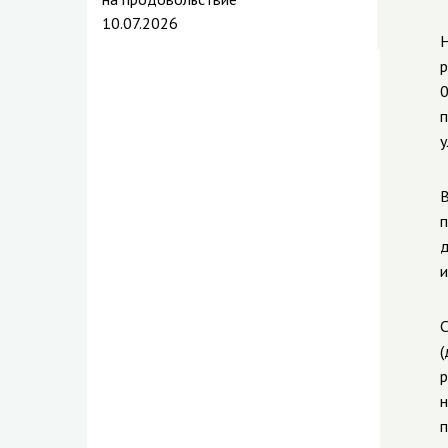
10.07.2026
Н
р
0
п
у
В
п
д
и
С
(
р
н
п