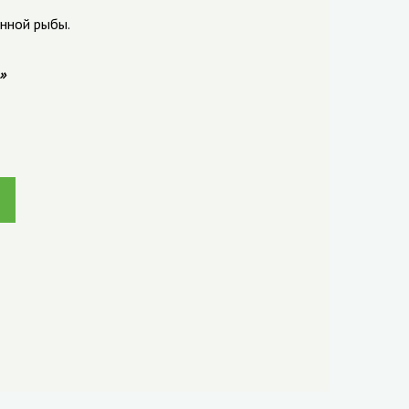
анной рыбы.
»