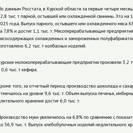
о данным Росстата, в Курской области за первые четыре месяц
2,8 тыс. т парной, остывшей или охлажденной свинины. Это на 
025 года. Выпуск парного, остывшего или охлажденного мяса КР
а 7,8% и достиг 1,1 тыс. т. Мясоперерабатывающие предприяти
ясосодержащих охлажденных и замороженных полуфабрикатов н
зготовлено 6,2 тыс. т колбасных изделий.
урские
молокоперерабатывающие предприятия
произвели 3,2 ты
 0,6 тыс. т кефира.
роме того, за отчетный период производство шоколада и саха
тмечалось на уровне 9,6 тыс. т. Объем выпуска печенья, имбирн
лительного хранения достиг 6,0 тыс. т.
роизводство муки увеличилось на 6,8% по сравнению с показате
о 56,9 тыс. т.
Выпуск хлебобулочных изделий недлительного хран