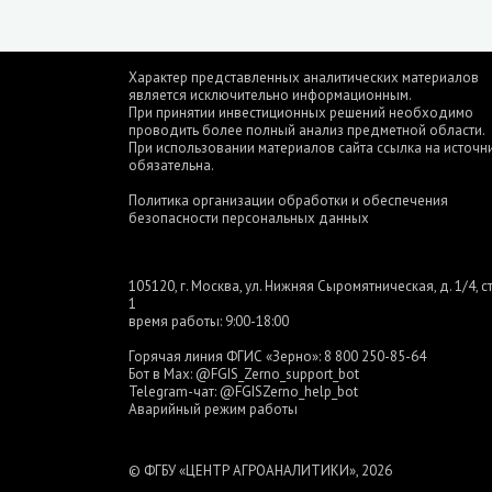
Характер представленных аналитических материалов
является исключительно информационным.
При принятии инвестиционных решений необходимо
проводить более полный анализ предметной области.
При использовании материалов сайта ссылка на источн
обязательна.
Политика организации обработки и обеспечения
безопасности персональных данных
105120, г. Москва, ул. Нижняя Сыромятническая, д. 1/4, ст
1
время работы: 9:00-18:00
Горячая линия ФГИС «Зерно»:
8 800 250-85-64
Бот в Max:
@FGIS_Zerno_support_bot
Telegram-чат:
@FGISZerno_help_bot
Аварийный режим работы
© ФГБУ «ЦЕНТР АГРОАНАЛИТИКИ», 2026