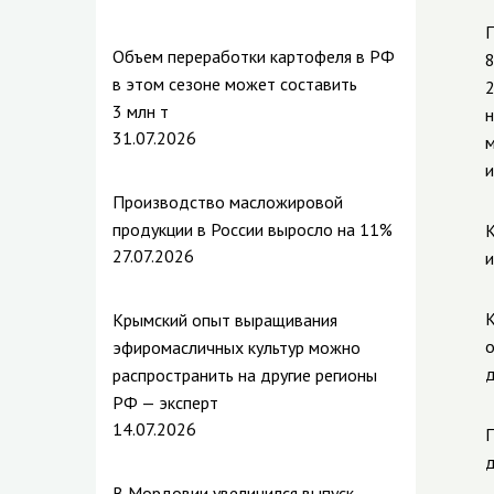
П
Объем переработки картофеля в РФ
8
в этом сезоне может составить
2
3 млн т
н
31.07.2026
м
и
Производство масложировой
продукции в России выросло на 11%
К
27.07.2026
и
К
Крымский опыт выращивания
о
эфиромасличных культур можно
д
распространить на другие регионы
РФ — эксперт
14.07.2026
П
д
В Мордовии увеличился выпуск