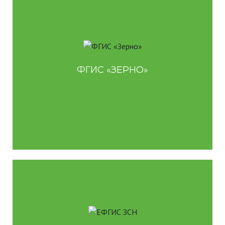
Cистема прослеживаемости зерна и продуктов его
. Осуществляет сбор информации,
переработки
связанной с рынком зерна.
Для производителей зерна и продуктов его
переработки
ФГИС «ЗЕРНО»
Для экспортеров и импортеров
Для элеваторов, трейдеров и перевозчиков
.
Система о землях сельхозназначения
Ориентирована на обеспечение пользователей
сведениями о таких землях.
Для владельцев полей