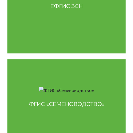
Для землепользователей
ЕФГИС ЗСН
.
Cистема в области семеноводства сельхозрастений
Предназначена для повышения качества контроля и
прослеживаемости оборота семян.
Для органов власти
Для производителей, продавцов семян
ФГИС «СЕМЕНОВОДСТВО»